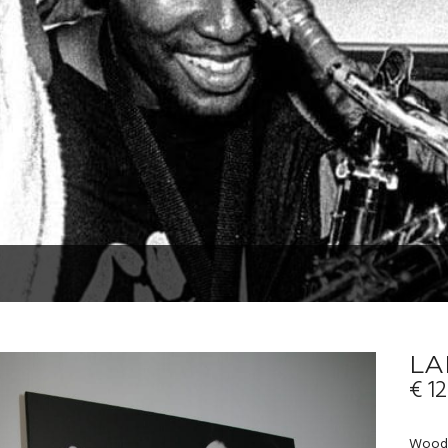
LA
€
12
Wood 