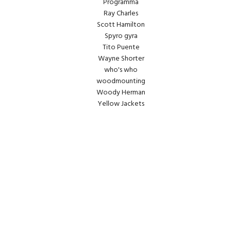
Programma
Ray Charles
Scott Hamilton
Spyro gyra
Tito Puente
Wayne Shorter
who's who
woodmounting
Woody Herman
Yellow Jackets