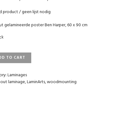
ed product / geen lijst nodig
t gelamineerde poster Ben Harper, 60 x 90 cm
ock
NAGE
DD TO CART
ER
TITY
ory:
Laminages
hout laminage
,
LaminArts
,
woodmounting