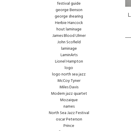
festival guide
george Benson
george shearing
Herbie Hancock
hout laminage
James Blood Ulmer
John Scofield
laminage
LaminArts
Lionel Hampton
logo
logo north sea jazz
McCoy Tyner
Miles Davis
Modern jazz quartet
Mozaique
names
North Sea Jazz Festival
oscar Peterson
Prince