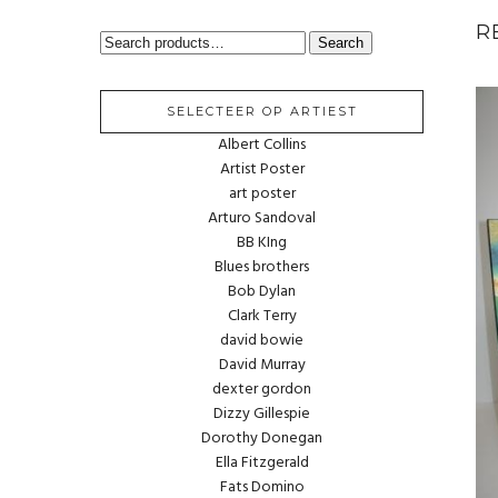
R
SEARCH
Search
FOR:
SELECTEER OP ARTIEST
Albert Collins
Artist Poster
art poster
Arturo Sandoval
BB KIng
Blues brothers
Bob Dylan
Clark Terry
david bowie
David Murray
dexter gordon
Dizzy Gillespie
Dorothy Donegan
Ella Fitzgerald
Fats Domino