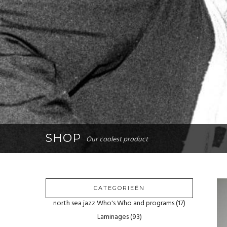
SHOP
Our coolest product
CATEGORIEËN
north sea jazz Who's Who and programs
(17)
Laminages
(93)