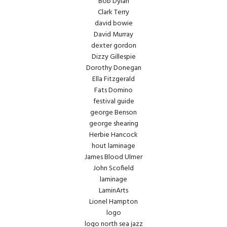
Bob Dylan
Clark Terry
david bowie
David Murray
dexter gordon
Dizzy Gillespie
Dorothy Donegan
Ella Fitzgerald
Fats Domino
festival guide
george Benson
george shearing
Herbie Hancock
hout laminage
James Blood Ulmer
John Scofield
laminage
LaminArts
Lionel Hampton
logo
logo north sea jazz