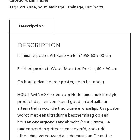
Category:
Laminages
HARLEM
Tags:
Art Kane
,
hout laminage
,
laminage
,
LaminArts
1958
VERTICAL
QUANTITY
DESCRIPTION
Laminage poster Art Kane Harlem 1958 60 x 90 cm
Finished product: Wood Mounted Poster, 60 x 90 cm
Op hout gelamineerde poster, geen lijst nodig.
HOUTLAMINAGE is een voor Nederland uniek lifestyle
product dat een verrassend goed en betaalbaar
alternatief is voor de traditionele wissellijst. Uw poster
wordt met een ultradunne beschermlaag op een
houten ondergrond aangebracht (MDF 12mm). De
randen worden gefreesd en geverfd, zodat de
afbeelding vereeuwigd aan de muur kan. De matte