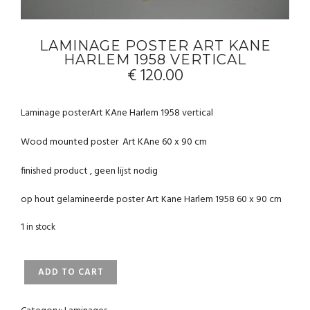
LAMINAGE POSTER ART KANE
HARLEM 1958 VERTICAL
€
120.00
Laminage posterArt KAne Harlem 1958 vertical
Wood mounted poster Art KAne 60 x 90 cm
finished product , geen lijst nodig
op hout gelamineerde poster Art Kane Harlem 1958 60 x 90 cm
1 in stock
LAMINAGE
ADD TO CART
POSTER
ART
KANE