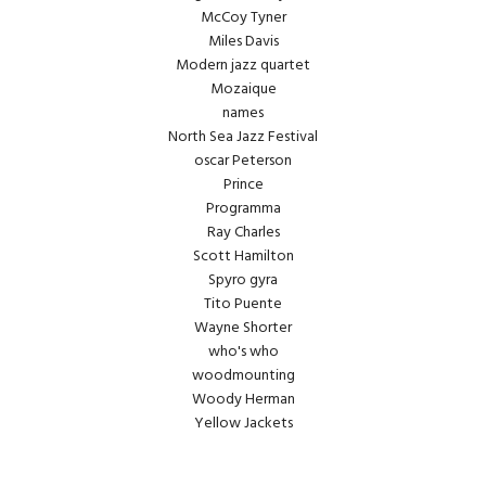
McCoy Tyner
Miles Davis
Modern jazz quartet
Mozaique
names
North Sea Jazz Festival
oscar Peterson
Prince
Programma
Ray Charles
Scott Hamilton
Spyro gyra
Tito Puente
Wayne Shorter
who's who
woodmounting
Woody Herman
Yellow Jackets